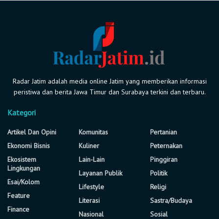
Radar Jatim adalah media online Jatim yang memberikan informasi
peristiwa dan berita Jawa Timur dan Surabaya terkini dan terbaru.
Kategori
Artikel Dan Opini
Komunitas
Pertanian
Ekonomi Bisnis
Kuliner
Peternakan
Ekosistem
Lain-Lain
Pinggiran
Lingkungan
Layanan Publik
Politik
Esai/Kolom
Lifestyle
Religi
Feature
Literasi
Sastra/Budaya
Finance
Nasional
Sosial