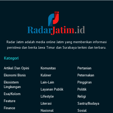
Radar Jatim adalah media online Jatim yang memberikan informasi
peristiwa dan berita Jawa Timur dan Surabaya terkini dan terbaru.
Kategori
Artikel Dan Opini
Komunitas
Pertanian
Ekonomi Bisnis
Kuliner
Peternakan
Ekosistem
Lain-Lain
Pinggiran
Lingkungan
Layanan Publik
Politik
Esai/Kolom
Lifestyle
Religi
Feature
Literasi
Sastra/Budaya
Finance
Nasional
Sosial