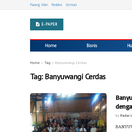
Pasang Iklan
Redaksi
Contact
E-PAPER
Home
Bisnis
Hu
Home
Tag
Banyuwangi Cerdas
Tag:
Banyuwangi Cerdas
Banyu
denga
by
Radar 
BANYUWA