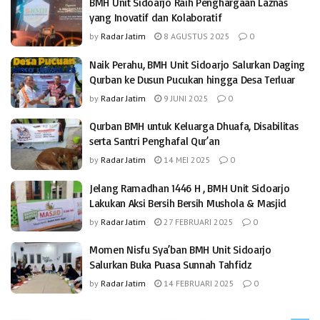
BMH Unit Sidoarjo Raih Penghargaan Laznas
yang Inovatif dan Kolaboratif
by
Radar Jatim
8 AGUSTUS 2025
0
Naik Perahu, BMH Unit Sidoarjo Salurkan Daging
Qurban ke Dusun Pucukan hingga Desa Terluar
by
Radar Jatim
9 JUNI 2025
0
Qurban BMH untuk Keluarga Dhuafa, Disabilitas
serta Santri Penghafal Qur’an
by
Radar Jatim
14 MEI 2025
0
Jelang Ramadhan 1446 H , BMH Unit Sidoarjo
Lakukan Aksi Bersih Bersih Mushola & Masjid
by
Radar Jatim
27 FEBRUARI 2025
0
Momen Nisfu Sya’ban BMH Unit Sidoarjo
Salurkan Buka Puasa Sunnah Tahfidz
by
Radar Jatim
14 FEBRUARI 2025
0