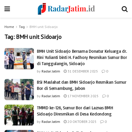
Home
Tag
BMH unit Sidoarjo
Tag:
BMH unit Sidoarjo
BMH Unit Sidoarjo Bersama Donatur Keluarga dr.
Rini Yulianti binti H. Fadhory Resmikan Sumur Bor
di Tanggulangin, Sidoarjo
by
Radar Jatim
31 DESEMBER 2025
0
BSI Maslahat dan BMH Sidoarjo Resmikan Sumur
Bor di Semambung, Jabon
by
Radar Jatim
17 NOVEMBER 2025
0
TMMD ke-126, Sumur Bor dari Laznas BMH
Sidoarjo Diresmikan di Desa Kedondong
by
Radar Jatim
20 OKTOBER 2025
0