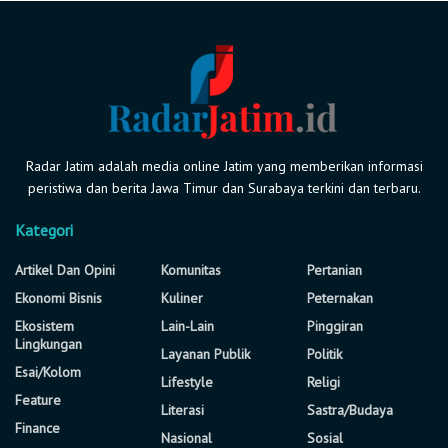
Radar Jatim adalah media online Jatim yang memberikan informasi
peristiwa dan berita Jawa Timur dan Surabaya terkini dan terbaru.
Kategori
Artikel Dan Opini
Komunitas
Pertanian
Ekonomi Bisnis
Kuliner
Peternakan
Ekosistem
Lain-Lain
Pinggiran
Lingkungan
Layanan Publik
Politik
Esai/Kolom
Lifestyle
Religi
Feature
Literasi
Sastra/Budaya
Finance
Nasional
Sosial