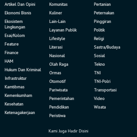
Artikel Dan Opini
Komunitas
Pertanian
Ekonomi Bisnis
Kuliner
Peternakan
Ekosistem
Lain-Lain
Pinggiran
Lingkungan
Layanan Publik
Politik
Esai/Kolom
Lifestyle
Religi
Feature
Literasi
Sastra/Budaya
Finance
Nasional
Sosial
HAM
Olah Raga
Tekno
Hukum Dan Kriminal
Ormas
TNI
Infrastruktur
Otomotif
TNI-Polri
Kamtibmas
Pariwisata
Transportasi
Kemenkumham
Pemerintahan
Video
Kesehatan
Pendidikan
Wisata
Ketenagakerjaan
Peristiwa
Kami Juga Hadir Disini