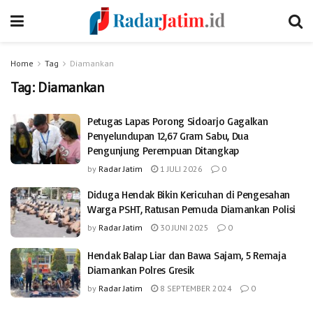
Home
Tag
Diamankan
Tag:
Diamankan
Petugas Lapas Porong Sidoarjo Gagalkan
Penyelundupan 12,67 Gram Sabu, Dua
Pengunjung Perempuan Ditangkap
by
Radar Jatim
1 JULI 2026
0
Diduga Hendak Bikin Kericuhan di Pengesahan
Warga PSHT, Ratusan Pemuda Diamankan Polisi
by
Radar Jatim
30 JUNI 2025
0
Hendak Balap Liar dan Bawa Sajam, 5 Remaja
Diamankan Polres Gresik
by
Radar Jatim
8 SEPTEMBER 2024
0