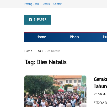
Pasang Iklan
Redaksi
Contact
E-PAPER
Home
Bisnis
Hu
Home
Tag
Dies Natalis
Tag:
Dies Natalis
Gerak
Tahun
by
Radar 
SIDOARJ