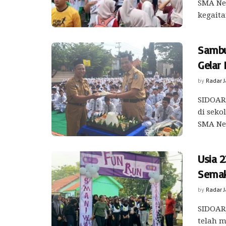
SMA Ne
kegaita
Sambu
Gelar
by
Radar 
SIDOARJ
di seko
SMA Neg
Usia 
Semak
by
Radar 
SIDOARJ
telah 