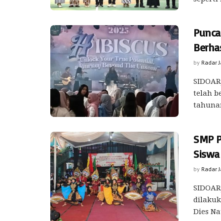
Punca
Berha
by
Radar 
SIDOARJ
telah b
tahunan
SMP P
Siswa
by
Radar 
SIDOARJ
dilakuk
Dies Nat