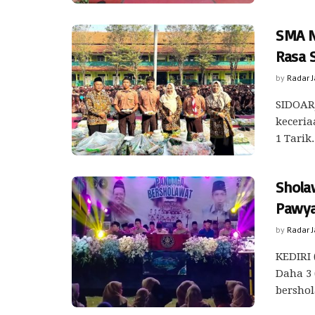
SMA N
Rasa 
by
Radar 
SIDOARJ
keceria
1 Tarik
Shola
Pawya
by
Radar 
KEDIRI 
Daha 3 
bershol