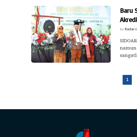
Baru 
Akredi
by
Radar 
SIDOARJ
namun c
sangatl
1