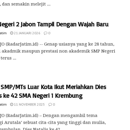
 dan semakin melejit ...
egeri 2 Jabon Tampil Dengan Wajah Baru
Jatim
21 JANUARI 2026
0
O (RadarJatim.id) -- Genap usianya yang ke 28 tahun,
si akadmik maupun prestasi non akademik SMP Negeri
terus ...
 SMP/MTs Luar Kota Ikut Meriahkan Dies
is ke 42 SMA Negeri 1 Krembung
Jatim
11 NOVEMBER 2025
0
JO (RadarJatim.id) – Dengan mengambil tema
i Arutala’ sebuat cita-cita yang tinggi dan mulia,
rembulan. Dies Natalis ke 42 ...