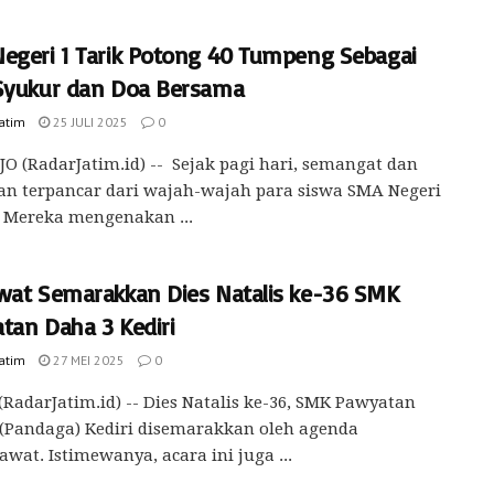
egeri 1 Tarik Potong 40 Tumpeng Sebagai
Syukur dan Doa Bersama
Jatim
25 JULI 2025
0
O (RadarJatim.id) -- Sejak pagi hari, semangat dan
an terpancar dari wajah-wajah para siswa SMA Negeri
. Mereka mengenakan ...
wat Semarakkan Dies Natalis ke-36 SMK
tan Daha 3 Kediri
Jatim
27 MEI 2025
0
(RadarJatim.id) -- Dies Natalis ke-36, SMK Pawyatan
(Pandaga) Kediri disemarakkan oleh agenda
awat. Istimewanya, acara ini juga ...