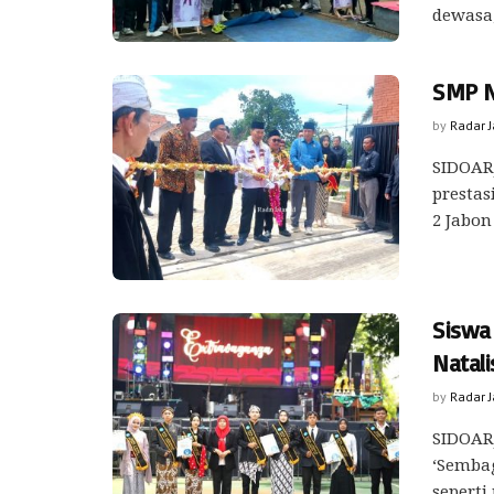
dewasa,
SMP N
by
Radar 
SIDOARJ
presta
2 Jabon 
Siswa
Natal
by
Radar 
SIDOAR
‘Sembag
seperti 