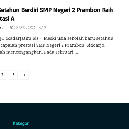
Setahun Berdiri SMP Negeri 2 Prambon Raih
tasi A
Jatim
23 APRIL 2025
0
O (RadarJatim.id) -- Meski usia sekolah baru setahun,
apaian prestasi SMP Negeri 2 Prambon, Sidoarjo,
ah mencengangkan. Pada Februari ...
2
3
Kategori