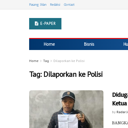
Pasang Iklan
Redaksi
Contact
E-PAPER
Home
Bisnis
Hu
Home
Tag
Dilaporkan ke Polisi
Tag:
Dilaporkan ke Polisi
Didug
Ketua
by
Radar 
BANGKA