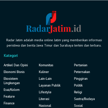
Radar Jatim adalah media online Jatim yang memberikan informasi
peristiwa dan berita Jawa Timur dan Surabaya terkini dan terbaru.
Kategori
Artikel Dan Opini
Komunitas
Pertanian
Ekonomi Bisnis
Kuliner
Peternakan
Ekosistem
Lain-Lain
Pinggiran
Lingkungan
Layanan Publik
Politik
Esai/Kolom
Lifestyle
Religi
Feature
Literasi
Sastra/Budaya
Finance
Nasional
Sosial