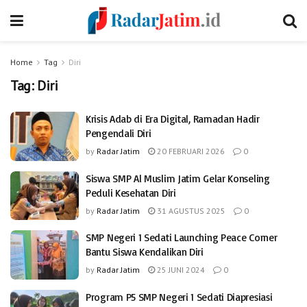
Home
Tag
Diri
Tag:
Diri
Krisis Adab di Era Digital, Ramadan Hadir
Pengendali Diri
by
Radar Jatim
20 FEBRUARI 2026
0
Siswa SMP Al Muslim Jatim Gelar Konseling
Peduli Kesehatan Diri
by
Radar Jatim
31 AGUSTUS 2025
0
SMP Negeri 1 Sedati Launching Peace Corner
Bantu Siswa Kendalikan Diri
by
Radar Jatim
25 JUNI 2024
0
Program P5 SMP Negeri 1 Sedati Diapresiasi