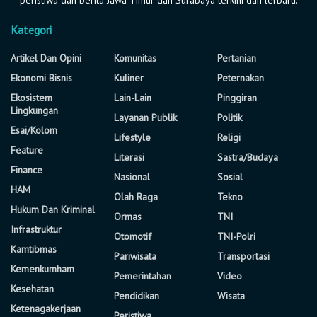
Kategori
Artikel Dan Opini
Komunitas
Pertanian
Ekonomi Bisnis
Kuliner
Peternakan
Ekosistem
Lain-Lain
Pinggiran
Lingkungan
Layanan Publik
Politik
Esai/Kolom
Lifestyle
Religi
Feature
Literasi
Sastra/Budaya
Finance
Nasional
Sosial
HAM
Olah Raga
Tekno
Hukum Dan Kriminal
Ormas
TNI
Infrastruktur
Otomotif
TNI-Polri
Kamtibmas
Pariwisata
Transportasi
Kemenkumham
Pemerintahan
Video
Kesehatan
Pendidikan
Wisata
Ketenagakerjaan
Peristiwa