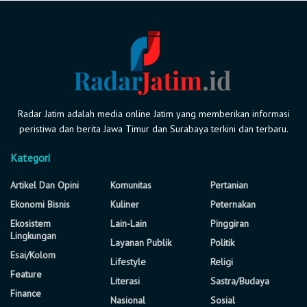
Radar Jatim adalah media online Jatim yang memberikan informasi
peristiwa dan berita Jawa Timur dan Surabaya terkini dan terbaru.
Kategori
Artikel Dan Opini
Komunitas
Pertanian
Ekonomi Bisnis
Kuliner
Peternakan
Ekosistem
Lain-Lain
Pinggiran
Lingkungan
Layanan Publik
Politik
Esai/Kolom
Lifestyle
Religi
Feature
Literasi
Sastra/Budaya
Finance
Nasional
Sosial