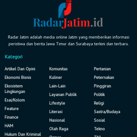
Radar Jatim adalah media online Jatim yang memberikan informasi
peristiwa dan berita Jawa Timur dan Surabaya terkini dan terbaru.
Kategori
Artikel Dan Opini
Komunitas
Pertanian
Ekonomi Bisnis
Kuliner
Peternakan
Ekosistem
Lain-Lain
Pinggiran
Lingkungan
Layanan Publik
Politik
Esai/Kolom
Lifestyle
Religi
Feature
Literasi
Sastra/Budaya
Finance
Nasional
Sosial
HAM
Olah Raga
Tekno
Hukum Dan Kriminal