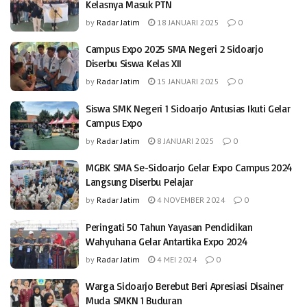
Kelasnya Masuk PTN
by
Radar Jatim
18 JANUARI 2025
0
Campus Expo 2025 SMA Negeri 2 Sidoarjo
Diserbu Siswa Kelas XII
by
Radar Jatim
15 JANUARI 2025
0
Siswa SMK Negeri 1 Sidoarjo Antusias Ikuti Gelar
Campus Expo
by
Radar Jatim
8 JANUARI 2025
0
MGBK SMA Se-Sidoarjo Gelar Expo Campus 2024
Langsung Diserbu Pelajar
by
Radar Jatim
4 NOVEMBER 2024
0
Peringati 50 Tahun Yayasan Pendidikan
Wahyuhana Gelar Antartika Expo 2024
by
Radar Jatim
4 MEI 2024
0
Warga Sidoarjo Berebut Beri Apresiasi Disainer
Muda SMKN 1 Buduran