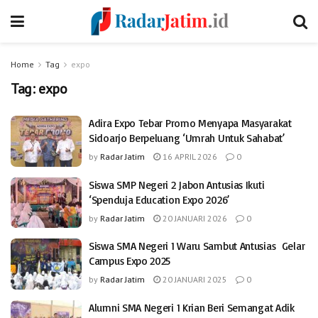
Home
Tag
expo
Tag:
expo
Adira Expo Tebar Promo Menyapa Masyarakat
Sidoarjo Berpeluang ‘Umrah Untuk Sahabat’
by
Radar Jatim
16 APRIL 2026
0
Siswa SMP Negeri 2 Jabon Antusias Ikuti
‘Spenduja Education Expo 2026’
by
Radar Jatim
20 JANUARI 2026
0
Siswa SMA Negeri 1 Waru Sambut Antusias Gelar
Campus Expo 2025
by
Radar Jatim
20 JANUARI 2025
0
Alumni SMA Negeri 1 Krian Beri Semangat Adik