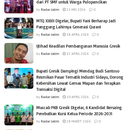
dari PT SMF untuk Warga Pulopancikan
by
Radar Jatim
21 MEI 2026
0
MTQ XXXII Digelar, Bupati Yani Berharap Jadi
Panggung Lahirnya Generasi Qurani
by
Radar Jatim
18 APRIL 2026
0
Ijtihad Keadilan Pembangunan Manusia Gresik
by
Radar Jatim
15 APRIL 2026
0
Bupati Gresik Dampingi Mendag Budi Santoso
Resmikan Pasar Tematik Industri Sidayu, Dorong
Kebersihan Lewat Gernas Mapan dan Terapkan
Transaksi Digital
by
Radar Jatim
10 APRIL 2026
0
Muscab PKB Gresik Digelar, 6 Kandidat Bersaing
Perebutkan Kursi Ketua Periode 2026-2031
by
Radar Jatim
28 MARET 2026
0