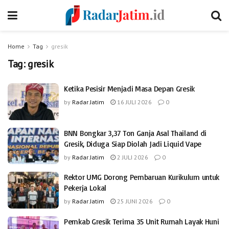
Home
Tag
gresik
Tag:
gresik
Ketika Pesisir Menjadi Masa Depan Gresik
by
Radar Jatim
16 JULI 2026
0
BNN Bongkar 3,37 Ton Ganja Asal Thailand di
Gresik, Diduga Siap Diolah Jadi Liquid Vape
by
Radar Jatim
2 JULI 2026
0
Rektor UMG Dorong Pembaruan Kurikulum untuk
Pekerja Lokal
by
Radar Jatim
25 JUNI 2026
0
Pemkab Gresik Terima 35 Unit Rumah Layak Huni