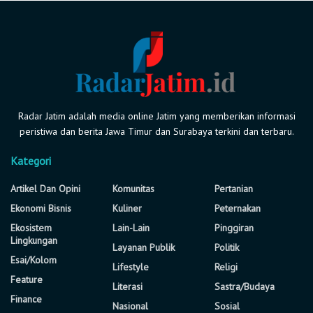
Radar Jatim adalah media online Jatim yang memberikan informasi
peristiwa dan berita Jawa Timur dan Surabaya terkini dan terbaru.
Kategori
Artikel Dan Opini
Komunitas
Pertanian
Ekonomi Bisnis
Kuliner
Peternakan
Ekosistem
Lain-Lain
Pinggiran
Lingkungan
Layanan Publik
Politik
Esai/Kolom
Lifestyle
Religi
Feature
Literasi
Sastra/Budaya
Finance
Nasional
Sosial