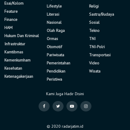
Esai/Kolom
Lifestyle
Religi
Feature
Literasi
Sastra/Budaya
Finance
Nasional
Sosial
HAM
Olah Raga
Tekno
Hukum Dan Kriminal
Ormas
TNI
Infrastruktur
Otomotif
TNI-Polri
Kamtibmas
Pariwisata
Transportasi
Kemenkumham
Pemerintahan
Video
Kesehatan
Pendidikan
Wisata
Ketenagakerjaan
Peristiwa
Kami Juga Hadir Disini
© 2020 radarjatim.id