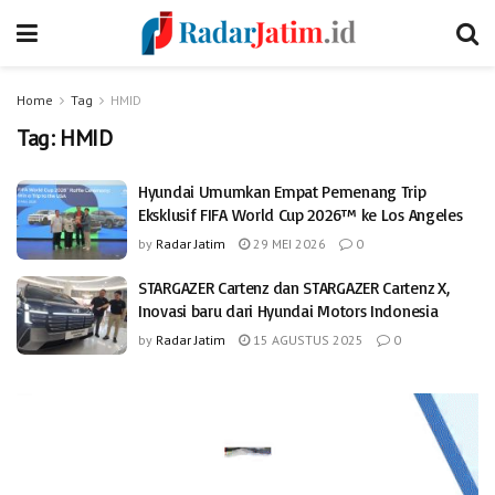
Home
Tag
HMID
Tag:
HMID
Hyundai Umumkan Empat Pemenang Trip
Eksklusif FIFA World Cup 2026™ ke Los Angeles
by
Radar Jatim
29 MEI 2026
0
STARGAZER Cartenz dan STARGAZER Cartenz X,
Inovasi baru dari Hyundai Motors Indonesia
by
Radar Jatim
15 AGUSTUS 2025
0