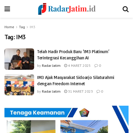
Home
Tag
IM3
Tag:
IM3
Telah Hadir Produk Baru ‘IM3 Platinum’
Terintegrasi Kecanggihan AI
by
Radar Jatim
4 MARET 2025
0
IM3 Ajak Masyarakat Sidoarjo Silaturahmi
dengan Freedom Internet
by
Radar Jatim
31 MARET 2023
0