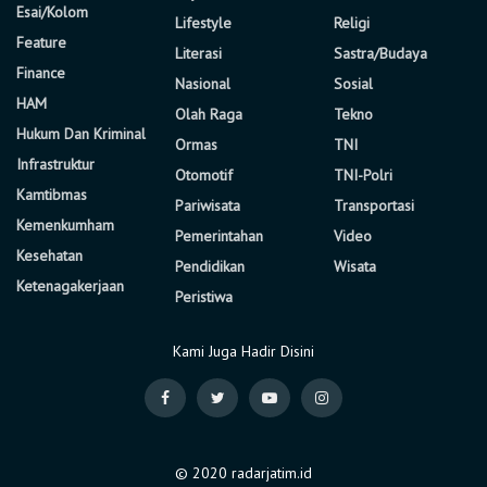
Esai/Kolom
Lifestyle
Religi
Feature
Literasi
Sastra/Budaya
Finance
Nasional
Sosial
HAM
Olah Raga
Tekno
Hukum Dan Kriminal
Ormas
TNI
Infrastruktur
Otomotif
TNI-Polri
Kamtibmas
Pariwisata
Transportasi
Kemenkumham
Pemerintahan
Video
Kesehatan
Pendidikan
Wisata
Ketenagakerjaan
Peristiwa
Kami Juga Hadir Disini
© 2020 radarjatim.id