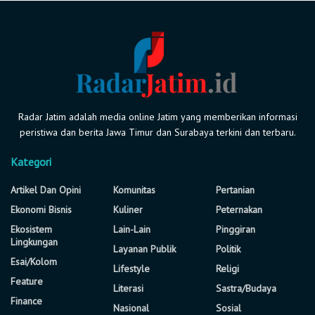
Radar Jatim adalah media online Jatim yang memberikan informasi
peristiwa dan berita Jawa Timur dan Surabaya terkini dan terbaru.
Kategori
Artikel Dan Opini
Komunitas
Pertanian
Ekonomi Bisnis
Kuliner
Peternakan
Ekosistem
Lain-Lain
Pinggiran
Lingkungan
Layanan Publik
Politik
Esai/Kolom
Lifestyle
Religi
Feature
Literasi
Sastra/Budaya
Finance
Nasional
Sosial