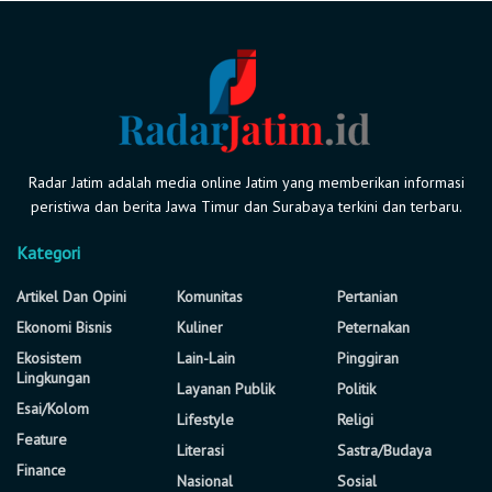
Radar Jatim adalah media online Jatim yang memberikan informasi
peristiwa dan berita Jawa Timur dan Surabaya terkini dan terbaru.
Kategori
Artikel Dan Opini
Komunitas
Pertanian
Ekonomi Bisnis
Kuliner
Peternakan
Ekosistem
Lain-Lain
Pinggiran
Lingkungan
Layanan Publik
Politik
Esai/Kolom
Lifestyle
Religi
Feature
Literasi
Sastra/Budaya
Finance
Nasional
Sosial