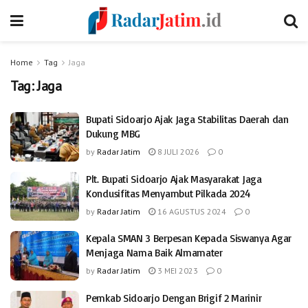
Home
Tag
Jaga
Tag:
Jaga
Bupati Sidoarjo Ajak Jaga Stabilitas Daerah dan
Dukung MBG
by
Radar Jatim
8 JULI 2026
0
Plt. Bupati Sidoarjo Ajak Masyarakat Jaga
Kondusifitas Menyambut Pilkada 2024
by
Radar Jatim
16 AGUSTUS 2024
0
Kepala SMAN 3 Berpesan Kepada Siswanya Agar
Menjaga Nama Baik Almamater
by
Radar Jatim
3 MEI 2023
0
Pemkab Sidoarjo Dengan Brigif 2 Marinir