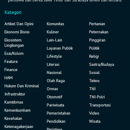
Kategori
Artikel Dan Opini
Komunitas
Pertanian
Ekonomi Bisnis
Kuliner
Peternakan
Ekosistem
Lain-Lain
Pinggiran
Lingkungan
Layanan Publik
Politik
Esai/Kolom
Lifestyle
Religi
Feature
Literasi
Sastra/Budaya
Finance
Nasional
Sosial
HAM
Olah Raga
Tekno
Hukum Dan Kriminal
Ormas
TNI
Infrastruktur
Otomotif
TNI-Polri
Kamtibmas
Pariwisata
Transportasi
Kemenkumham
Pemerintahan
Video
Kesehatan
Pendidikan
Wisata
Ketenagakerjaan
Peristiwa