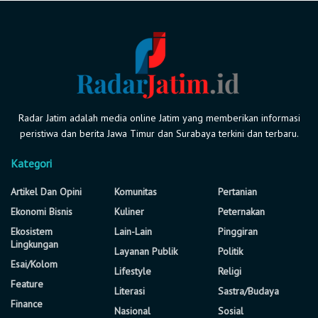
Radar Jatim adalah media online Jatim yang memberikan informasi
peristiwa dan berita Jawa Timur dan Surabaya terkini dan terbaru.
Kategori
Artikel Dan Opini
Komunitas
Pertanian
Ekonomi Bisnis
Kuliner
Peternakan
Ekosistem
Lain-Lain
Pinggiran
Lingkungan
Layanan Publik
Politik
Esai/Kolom
Lifestyle
Religi
Feature
Literasi
Sastra/Budaya
Finance
Nasional
Sosial