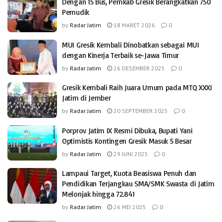
Dengan 15 Bus, Pemkab Gresik Berangkatkan 750
Pemudik
by
Radar Jatim
18 MARET 2026
0
MUI Gresik Kembali Dinobatkan sebagai MUI
dengan Kinerja Terbaik se-Jawa Timur
by
Radar Jatim
26 DESEMBER 2025
0
Gresik Kembali Raih Juara Umum pada MTQ XXXI
Jatim di Jember
by
Radar Jatim
20 SEPTEMBER 2025
0
Porprov Jatim IX Resmi Dibuka, Bupati Yani
Optimistis Kontingen Gresik Masuk 5 Besar
by
Radar Jatim
29 JUNI 2025
0
Lampaui Target, Kuota Beasiswa Penuh dan
Pendidikan Terjangkau SMA/SMK Swasta di Jatim
Melonjak hingga 72.841
by
Radar Jatim
26 MEI 2025
0