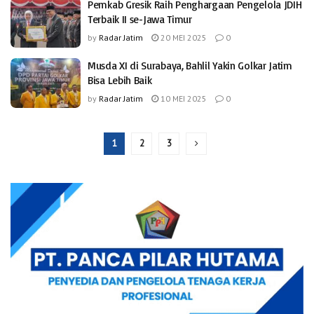
Pemkab Gresik Raih Penghargaan Pengelola JDIH
Terbaik II se-Jawa Timur
by
Radar Jatim
20 MEI 2025
0
Musda XI di Surabaya, Bahlil Yakin Golkar Jatim
Bisa Lebih Baik
by
Radar Jatim
10 MEI 2025
0
1
2
3