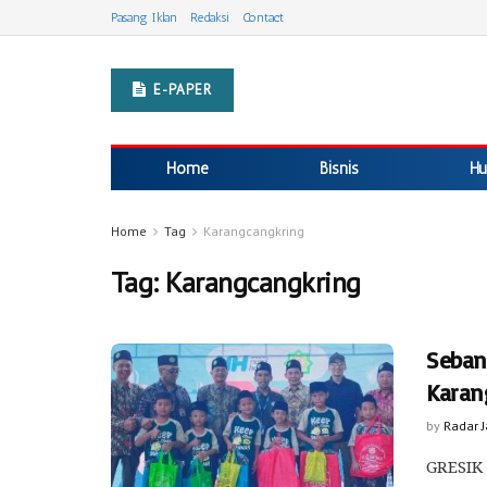
Pasang Iklan
Redaksi
Contact
E-PAPER
Home
Bisnis
Hu
Home
Tag
Karangcangkring
Tag:
Karangcangkring
Sebany
Karan
by
Radar 
GRESIK 