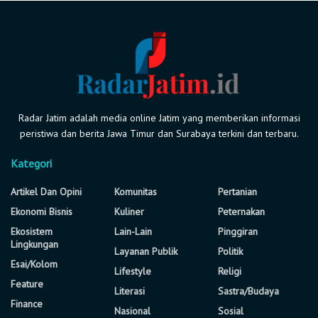
Radar Jatim adalah media online Jatim yang memberikan informasi
peristiwa dan berita Jawa Timur dan Surabaya terkini dan terbaru.
Kategori
Artikel Dan Opini
Komunitas
Pertanian
Ekonomi Bisnis
Kuliner
Peternakan
Ekosistem
Lain-Lain
Pinggiran
Lingkungan
Layanan Publik
Politik
Esai/Kolom
Lifestyle
Religi
Feature
Literasi
Sastra/Budaya
Finance
Nasional
Sosial