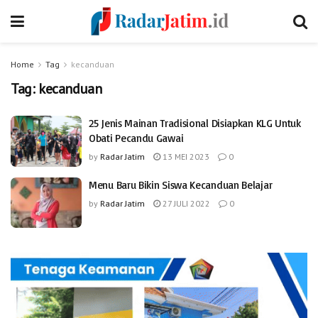
Home
Tag
kecanduan
Tag:
kecanduan
25 Jenis Mainan Tradisional Disiapkan KLG Untuk
Obati Pecandu Gawai
by
Radar Jatim
13 MEI 2023
0
Menu Baru Bikin Siswa Kecanduan Belajar
by
Radar Jatim
27 JULI 2022
0