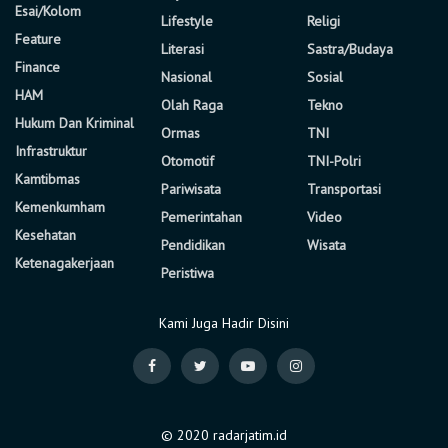
Esai/Kolom
Lifestyle
Religi
Feature
Literasi
Sastra/Budaya
Finance
Nasional
Sosial
HAM
Olah Raga
Tekno
Hukum Dan Kriminal
Ormas
TNI
Infrastruktur
Otomotif
TNI-Polri
Kamtibmas
Pariwisata
Transportasi
Kemenkumham
Pemerintahan
Video
Kesehatan
Pendidikan
Wisata
Ketenagakerjaan
Peristiwa
Kami Juga Hadir Disini
© 2020 radarjatim.id