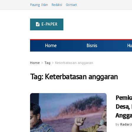
Pasang Iklan
Redaksi
Contact
E-PAPER
Home
Bisnis
Hu
Home
Tag
Keterbatasan anggaran
Tag:
Keterbatasan anggaran
Pemka
Desa,
Angga
by
Radar 