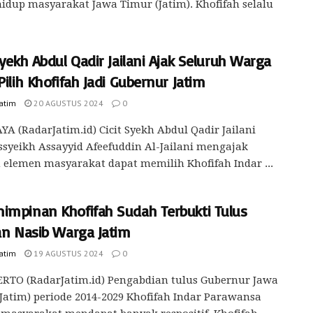
idup masyarakat Jawa Timur (Jatim). Khofifah selalu
Syekh Abdul Qadir Jailani Ajak Seluruh Warga
Pilih Khofifah Jadi Gubernur Jatim
Jatim
20 AGUSTUS 2024
0
A (RadarJatim.id) Cicit Syekh Abdul Qadir Jailani
ssyeikh Assayyid Afeefuddin Al-Jailani mengajak
 elemen masyarakat dapat memilih Khofifah Indar ...
impinan Khofifah Sudah Terbukti Tulus
an Nasib Warga Jatim
Jatim
19 AGUSTUS 2024
0
RTO (RadarJatim.id) Pengabdian tulus Gubernur Jawa
Jatim) periode 2014-2029 Khofifah Indar Parawansa