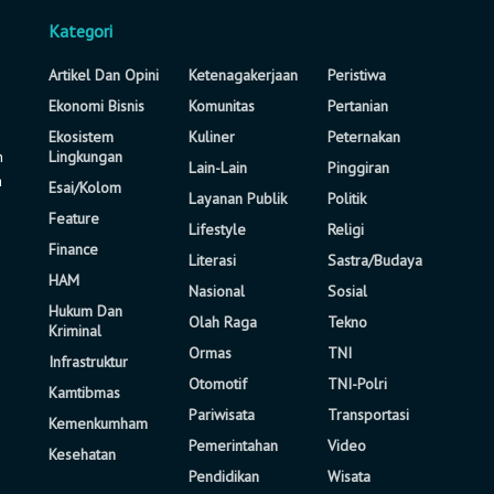
Kategori
Artikel Dan Opini
Ketenagakerjaan
Peristiwa
Ekonomi Bisnis
Komunitas
Pertanian
Ekosistem
Kuliner
Peternakan
n
Lingkungan
Lain-Lain
Pinggiran
a
Esai/Kolom
Layanan Publik
Politik
Feature
Lifestyle
Religi
Finance
Literasi
Sastra/Budaya
HAM
Nasional
Sosial
Hukum Dan
Olah Raga
Tekno
Kriminal
Ormas
TNI
Infrastruktur
Otomotif
TNI-Polri
Kamtibmas
Pariwisata
Transportasi
Kemenkumham
Pemerintahan
Video
Kesehatan
Pendidikan
Wisata