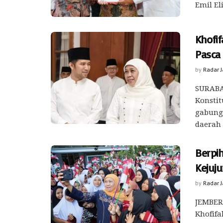
Emil El
Khofif
Pasca
by
Radar 
SURABA
Konstit
gabunga
daerah .
Berpih
Kejuj
by
Radar 
JEMBER 
Khofif