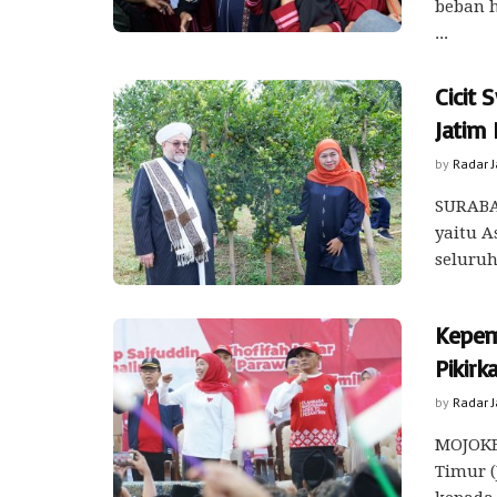
beban h
...
Cicit 
Jatim 
by
Radar 
SURABAY
yaitu A
seluruh
Kepem
Pikirk
by
Radar 
MOJOKE
Timur (