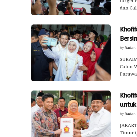
target 
dan Cal
Khofi
Bersi
by
Radar 
SURABA
Calon W
Parawan
Khofi
untuk 
by
Radar 
JAKART
Timur (