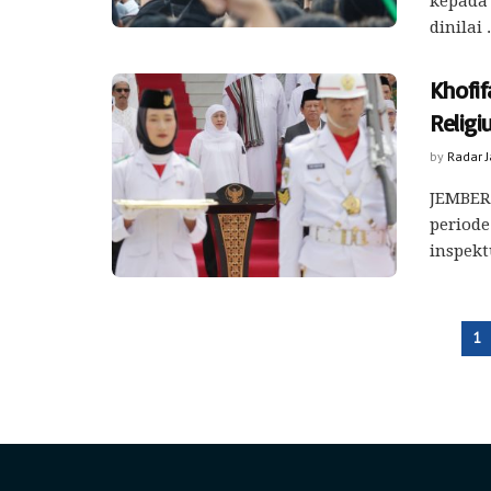
kepada 
dinilai .
Khofif
Religi
by
Radar 
JEMBER 
periode
inspekt
1