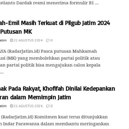
istianto Dardak resmi menerima formulir B1 ...
ah-Emil Masih Terkuat di Pilgub Jatim 2024
 Putusan MK
Jatim
22 AGUSTUS 2024
0
YA (RadarJatim.id) Pasca putusan Mahkamah
usi (MK) yang membolehkan partai politik atau
n partai politik bisa mengajukan calon kepala
..
ak Pada Rakyat, Khofifah Dinilai Kedepankan
uran dalam Memimpin Jatim
Jatim
21 AGUSTUS 2024
0
(RadarJatim.id) Komitmen kuat terus ditunjukkan
ah Indar Parawansa dalam membantu meringankan