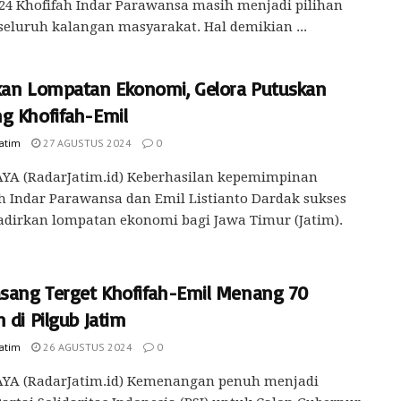
24 Khofifah Indar Parawansa masih menjadi pilihan
eluruh kalangan masyarakat. Hal demikian ...
kan Lompatan Ekonomi, Gelora Putuskan
g Khofifah-Emil
Jatim
27 AGUSTUS 2024
0
YA (RadarJatim.id) Keberhasilan kepemimpinan
h Indar Parawansa dan Emil Listianto Dardak sukses
dirkan lompatan ekonomi bagi Jawa Timur (Jatim).
asang Terget Khofifah-Emil Menang 70
 di Pilgub Jatim
Jatim
26 AGUSTUS 2024
0
YA (RadarJatim.id) Kemenangan penuh menjadi