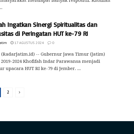
masyarakat mendapat banyak respositif. Khofifah
..
ah Ingatkan Sinergi Spiritualitas dan
usitas di Peringatan HUT ke-79 RI
Jatim
17 AGUSTUS 2024
0
(RadarJatim.id) -- Gubernur Jawa Timur (Jatim)
 2019-2024 Khofifah Indar Parawansa menjadi
ur upacara HUT RI ke-79 di Jember. ...
2