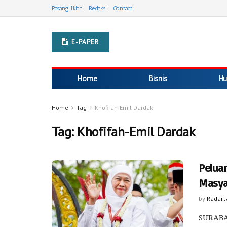
Pasang Iklan
Redaksi
Contact
E-PAPER
Home
Bisnis
Hu
Home
Tag
Khofifah-Emil Dardak
Tag:
Khofifah-Emil Dardak
Pelua
Masya
by
Radar 
SURABAY