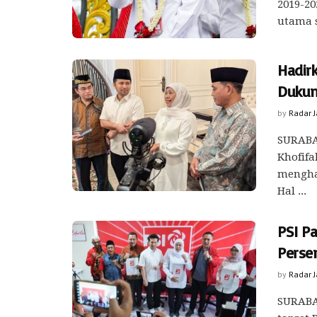
2019-20
utama s
Hadir
Dukun
by
Radar 
SURABA
Khofifa
mengha
Hal ...
PSI P
Persen
by
Radar 
SURABA