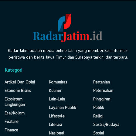
Radar Jatim adalah media online Jatim yang memberikan informasi
peristiwa dan berita Jawa Timur dan Surabaya terkini dan terbaru.
Kategori
Artikel Dan Opini
Komunitas
Pertanian
Ekonomi Bisnis
Kuliner
Peternakan
Ekosistem
Lain-Lain
Pinggiran
Lingkungan
Layanan Publik
Politik
Esai/Kolom
Lifestyle
Religi
Feature
Literasi
Sastra/Budaya
Finance
Nasional
Sosial