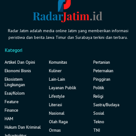
Radar Jatim adalah media online Jatim yang memberikan informasi
peristiwa dan berita Jawa Timur dan Surabaya terkini dan terbaru.
Kategori
Artikel Dan Opini
Komunitas
Pertanian
Ekonomi Bisnis
Kuliner
Peternakan
Ekosistem
Lain-Lain
Pinggiran
Lingkungan
Layanan Publik
Politik
Esai/Kolom
Lifestyle
Religi
Feature
Literasi
Sastra/Budaya
Finance
Nasional
Sosial
HAM
Olah Raga
Tekno
Hukum Dan Kriminal
Ormas
TNI
Infrastruktur