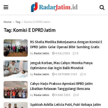
Home
Tag
Komisi E DPRD Jatim
Tag:
Komisi E DPRD Jatim
RS Sheila Medika Bekerjasama dengan Komisi E
DPRD Jatim Gelar Operasi Bibir Sumbing Gratis
by
Radar Jatim
4 JULI 2026
0
Jenguk Korban, Mas Cahyo: Mereka Punya
Optimisme dan Ingin Balik Mondok
by
Radar Jatim
4 OKTOBER 2025
0
Cahyo Harjo Prakoso Apresiasi BPBD Jatim
Libatkan Relawan Tanggulangi Bencana
by
Radar Jatim
9 JUNI 2025
0
Syakirah Ashilla Leticia Putri, Putri Kebaya Jatim