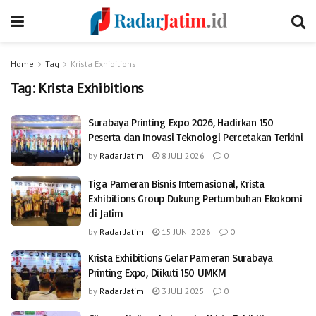
Home
Tag
Krista Exhibitions
Tag:
Krista Exhibitions
Surabaya Printing Expo 2026, Hadirkan 150
Peserta dan Inovasi Teknologi Percetakan Terkini
by
Radar Jatim
8 JULI 2026
0
Tiga Pameran Bisnis Internasional, Krista
Exhibitions Group Dukung Pertumbuhan Ekokomi
di Jatim
by
Radar Jatim
15 JUNI 2026
0
Krista Exhibitions Gelar Pameran Surabaya
Printing Expo, Diikuti 150 UMKM
by
Radar Jatim
3 JULI 2025
0