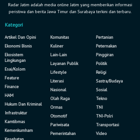
Radar Jatim adalah media online Jatim yang memberikan informasi
peristiwa dan berita Jawa Timur dan Surabaya terkini dan terbaru.
Kategori
Artikel Dan Opini
Komunitas
Pertanian
Ekonomi Bisnis
Kuliner
Peternakan
Ekosistem
Lain-Lain
Pinggiran
Lingkungan
Layanan Publik
Politik
Esai/Kolom
Lifestyle
Religi
Feature
Literasi
Sastra/Budaya
Finance
Nasional
Sosial
HAM
Olah Raga
Tekno
Hukum Dan Kriminal
Ormas
TNI
Infrastruktur
Otomotif
TNI-Polri
Kamtibmas
Pariwisata
Transportasi
Kemenkumham
Pemerintahan
Video
Kesehatan