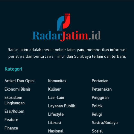
Radar Jatim adalah media online Jatim yang memberikan informasi
peristiwa dan berita Jawa Timur dan Surabaya terkini dan terbaru.
Kategori
Artikel Dan Opini
Komunitas
Pertanian
Ekonomi Bisnis
Kuliner
Peternakan
Ekosistem
Lain-Lain
Pinggiran
Lingkungan
Layanan Publik
Politik
Esai/Kolom
Lifestyle
Religi
Feature
Literasi
Sastra/Budaya
Finance
Nasional
Sosial