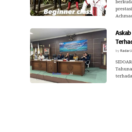
berkud
presta
Achmad 
Askab
Terha
by
Radar 
SIDOARJ
Tahunan
terhada