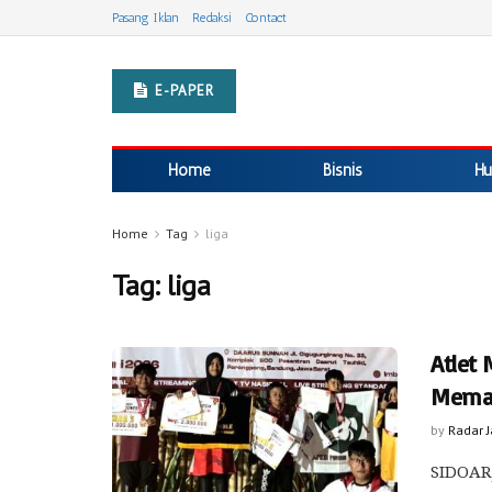
Pasang Iklan
Redaksi
Contact
E-PAPER
Home
Bisnis
Hu
Home
Tag
liga
Tag:
liga
Atlet
Meman
by
Radar 
SIDOARJ