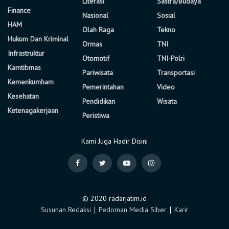
Literasi
Sastra/Budaya
Finance
Nasional
Sosial
HAM
Olah Raga
Tekno
Hukum Dan Kriminal
Ormas
TNI
Infrastruktur
Otomotif
TNI-Polri
Kamtibmas
Pariwisata
Transportasi
Kemenkumham
Pemerintahan
Video
Kesehatan
Pendidikan
Wisata
Ketenagakerjaan
Peristiwa
Kami Juga Hadir Disini
© 2020 radarjatim.id
Susunan Redaksi
∣
Pedoman Media Siber
∣
Karir