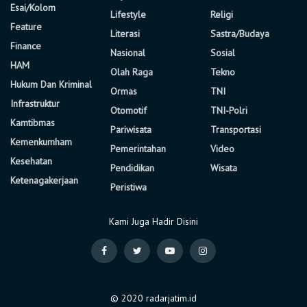
Esai/Kolom
Lifestyle
Religi
Feature
Literasi
Sastra/Budaya
Finance
Nasional
Sosial
HAM
Olah Raga
Tekno
Hukum Dan Kriminal
Ormas
TNI
Infrastruktur
Otomotif
TNI-Polri
Kamtibmas
Pariwisata
Transportasi
Kemenkumham
Pemerintahan
Video
Kesehatan
Pendidikan
Wisata
Ketenagakerjaan
Peristiwa
Kami Juga Hadir Disini
© 2020 radarjatim.id