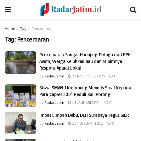
Home
Tag
Pencemaran
Tag:
Pencemaran
Pencemaran Sungai Harinjing Diduga dari RPH
Ayam, Warga Keluhkan Bau dan Minimnya
Respons Aparat Lokal
by
Radar Jatim
27 NOVEMBER 2025
0
Siswa SMAN 1 Krembung Menulis Surat Kepada
Para Capres 2024 Peduli Kali Porong
by
Radar Jatim
16 JANUARI 2024
0
Imbas Limbah Debu, DLH Surabaya Tegur SIER
by
Radar Jatim
16 FEBRUARI 2021
0