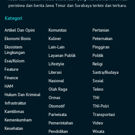
peristiwa dan berita Jawa Timur dan Surabaya terkini dan terbaru.
Kategori
Artikel Dan Opini
Komunitas
Pertanian
Ekonomi Bisnis
Kuliner
Peternakan
Ekosistem
Lain-Lain
Pinggiran
Lingkungan
Layanan Publik
Politik
Esai/Kolom
Lifestyle
Religi
Feature
Literasi
Sastra/Budaya
Finance
Nasional
Sosial
HAM
Olah Raga
Tekno
Hukum Dan Kriminal
Ormas
TNI
Infrastruktur
Otomotif
TNI-Polri
Kamtibmas
Pariwisata
Transportasi
Kemenkumham
Pemerintahan
Video
Kesehatan
Pendidikan
Wisata