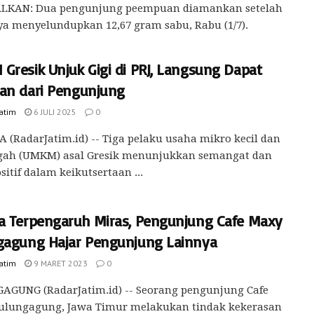
LKAN: Dua pengunjung peempuan diamankan setelah
a menyelundupkan 12,67 gram sabu, Rabu (1/7).
Gresik Unjuk Gigi di PRJ, Langsung Dapat
an dari Pengunjung
Jatim
6 JULI 2025
0
 (RadarJatim.id) -- Tiga pelaku usaha mikro kecil dan
ah (UMKM) asal Gresik menunjukkan semangat dan
ositif dalam keikutsertaan ...
a Terpengaruh Miras, Pengunjung Cafe Maxy
gagung Hajar Pengunjung Lainnya
Jatim
9 MARET 2023
0
AGUNG (RadarJatim.id) -- Seorang pengunjung Cafe
ulungagung, Jawa Timur melakukan tindak kekerasan