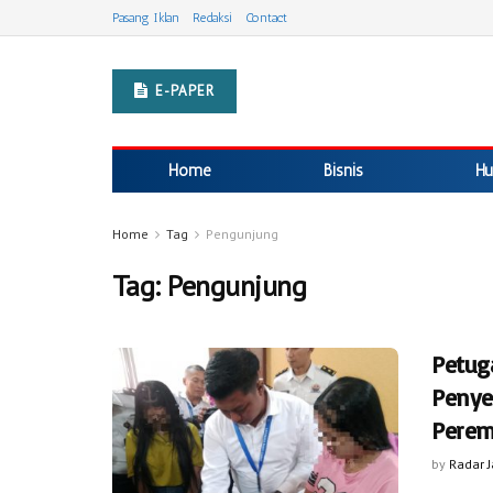
Pasang Iklan
Redaksi
Contact
E-PAPER
Home
Bisnis
Hu
Home
Tag
Pengunjung
Tag:
Pengunjung
Petug
Penye
Perem
by
Radar 