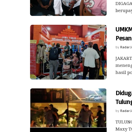
DIGAGA
berupay
UMKM 
Pesan
by
Radar 
JAKARTA
meneng
hasil p
Didug
Tulun
by
Radar 
TULUNG
Maxy T