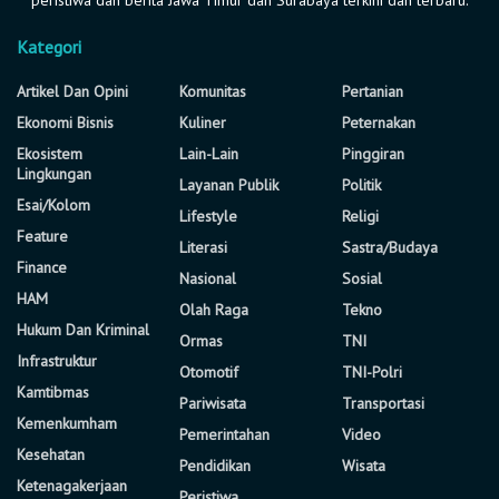
Kategori
Artikel Dan Opini
Komunitas
Pertanian
Ekonomi Bisnis
Kuliner
Peternakan
Ekosistem
Lain-Lain
Pinggiran
Lingkungan
Layanan Publik
Politik
Esai/Kolom
Lifestyle
Religi
Feature
Literasi
Sastra/Budaya
Finance
Nasional
Sosial
HAM
Olah Raga
Tekno
Hukum Dan Kriminal
Ormas
TNI
Infrastruktur
Otomotif
TNI-Polri
Kamtibmas
Pariwisata
Transportasi
Kemenkumham
Pemerintahan
Video
Kesehatan
Pendidikan
Wisata
Ketenagakerjaan
Peristiwa