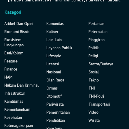
Kategori
Artikel Dan Opini
Komunitas
Pertanian
Ekonomi Bisnis
Kuliner
Peternakan
Ekosistem
Lain-Lain
Pinggiran
Lingkungan
Layanan Publik
Politik
Esai/Kolom
Lifestyle
Religi
Feature
Literasi
Sastra/Budaya
Finance
Nasional
Sosial
HAM
Olah Raga
Tekno
Hukum Dan Kriminal
Ormas
TNI
Infrastruktur
Otomotif
TNI-Polri
Kamtibmas
Pariwisata
Transportasi
Kemenkumham
Pemerintahan
Video
Kesehatan
Pendidikan
Wisata
Ketenagakerjaan
Peristiwa