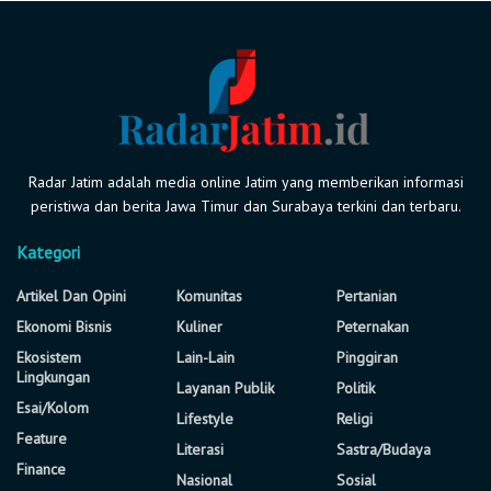
Radar Jatim adalah media online Jatim yang memberikan informasi
peristiwa dan berita Jawa Timur dan Surabaya terkini dan terbaru.
Kategori
Artikel Dan Opini
Komunitas
Pertanian
Ekonomi Bisnis
Kuliner
Peternakan
Ekosistem
Lain-Lain
Pinggiran
Lingkungan
Layanan Publik
Politik
Esai/Kolom
Lifestyle
Religi
Feature
Literasi
Sastra/Budaya
Finance
Nasional
Sosial