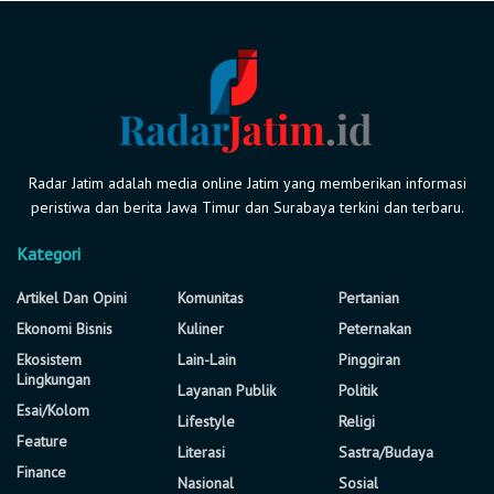
Radar Jatim adalah media online Jatim yang memberikan informasi
peristiwa dan berita Jawa Timur dan Surabaya terkini dan terbaru.
Kategori
Artikel Dan Opini
Komunitas
Pertanian
Ekonomi Bisnis
Kuliner
Peternakan
Ekosistem
Lain-Lain
Pinggiran
Lingkungan
Layanan Publik
Politik
Esai/Kolom
Lifestyle
Religi
Feature
Literasi
Sastra/Budaya
Finance
Nasional
Sosial