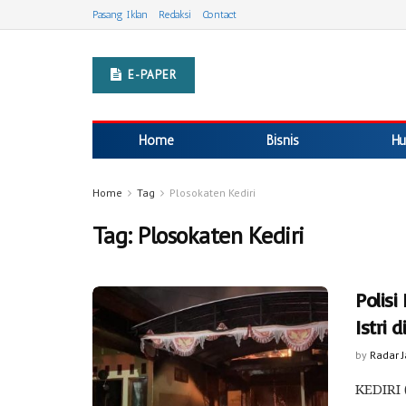
Pasang Iklan
Redaksi
Contact
E-PAPER
Home
Bisnis
Hu
Home
Tag
Plosokaten Kediri
Tag:
Plosokaten Kediri
Polis
Istri 
by
Radar 
KEDIRI 