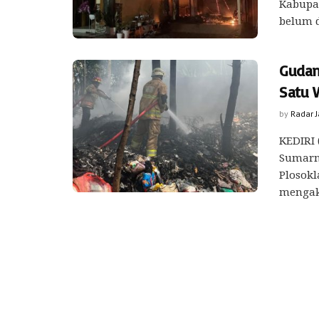
Kabupat
belum d
Gudan
Satu 
by
Radar 
KEDIRI 
Sumarn
Plosokl
mengaki