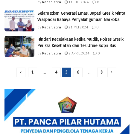
by
Radar Jatim
11 JULI 2024
0
Selamatkan Generasi Emas, Bupati Gresik Minta
Waspadai Bahaya Penyalahgunaan Narkoba
by
Radar Jatim
21 MEI 2024
0
Hindari Kecelakaan ketika Mudik, Polres Gresik
Periksa Kesehatan dan Tes Urine Sopir Bus
by
Radar Jatim
9 APRIL 2024
0
1
…
4
5
6
…
8