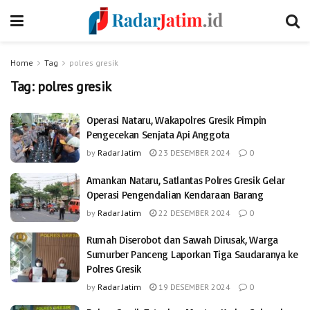
Home
Tag
polres gresik
Tag:
polres gresik
Operasi Nataru, Wakapolres Gresik Pimpin
Pengecekan Senjata Api Anggota
by
Radar Jatim
23 DESEMBER 2024
0
Amankan Nataru, Satlantas Polres Gresik Gelar
Operasi Pengendalian Kendaraan Barang
by
Radar Jatim
22 DESEMBER 2024
0
Rumah Diserobot dan Sawah Dirusak, Warga
Sumurber Panceng Laporkan Tiga Saudaranya ke
Polres Gresik
by
Radar Jatim
19 DESEMBER 2024
0