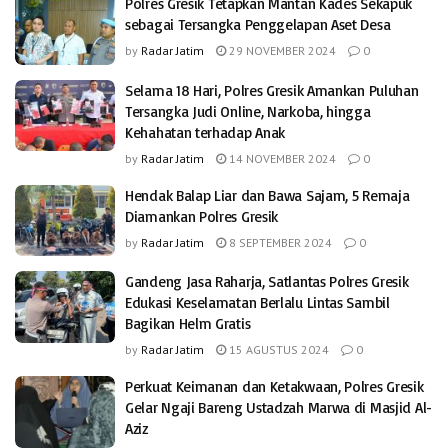
Polres Gresik Tetapkan Mantan Kades Sekapuk
sebagai Tersangka Penggelapan Aset Desa
by
Radar Jatim
29 NOVEMBER 2024
0
Selama 18 Hari, Polres Gresik Amankan Puluhan
Tersangka Judi Online, Narkoba, hingga
Kehahatan terhadap Anak
by
Radar Jatim
14 NOVEMBER 2024
0
Hendak Balap Liar dan Bawa Sajam, 5 Remaja
Diamankan Polres Gresik
by
Radar Jatim
8 SEPTEMBER 2024
0
Gandeng Jasa Raharja, Satlantas Polres Gresik
Edukasi Keselamatan Berlalu Lintas Sambil
Bagikan Helm Gratis
by
Radar Jatim
15 AGUSTUS 2024
0
Perkuat Keimanan dan Ketakwaan, Polres Gresik
Gelar Ngaji Bareng Ustadzah Marwa di Masjid Al-
Aziz