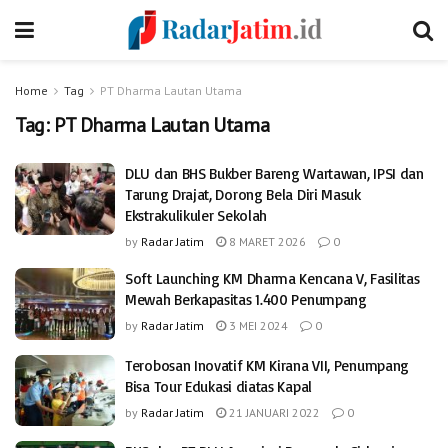
Home
Tag
PT Dharma Lautan Utama
Tag:
PT Dharma Lautan Utama
DLU dan BHS Bukber Bareng Wartawan, IPSI dan
Tarung Drajat, Dorong Bela Diri Masuk
Ekstrakulikuler Sekolah
by
Radar Jatim
8 MARET 2026
0
Soft Launching KM Dharma Kencana V, Fasilitas
Mewah Berkapasitas 1.400 Penumpang
by
Radar Jatim
3 MEI 2024
0
Terobosan Inovatif KM Kirana VII, Penumpang
Bisa Tour Edukasi diatas Kapal
by
Radar Jatim
21 JANUARI 2022
0