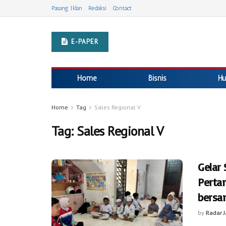
Pasang Iklan
Redaksi
Contact
E-PAPER
Home
Bisnis
Hu
Home
Tag
Sales Regional V
Tag:
Sales Regional V
Gelar
Perta
bersa
by
Radar 