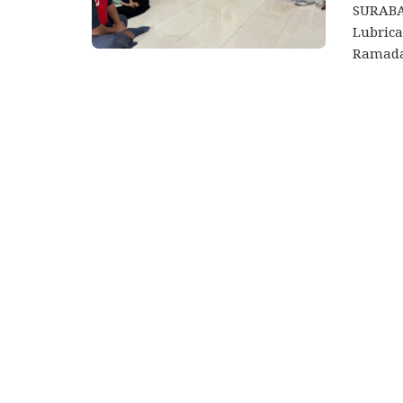
SURABAY
Lubric
Ramadan