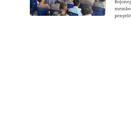
Bojoneg
membera
penyel