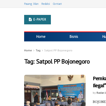
Pasang Iklan
Redaksi
Contact
E-PAPER
Home
Bisnis
Hu
Home
Tag
Satpol PP Bojonegoro
Tag:
Satpol PP Bojonegoro
Pemka
Ilega
by
Radar 
BOJONE