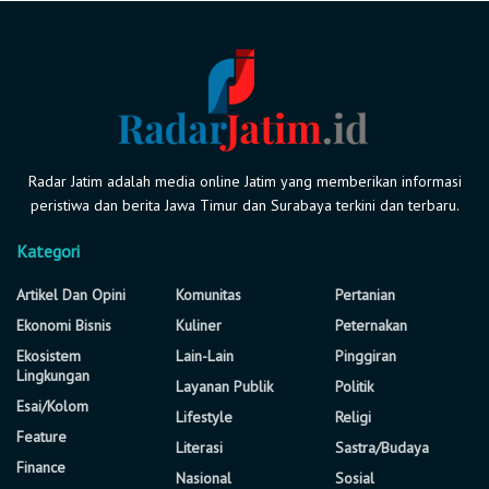
Radar Jatim adalah media online Jatim yang memberikan informasi
peristiwa dan berita Jawa Timur dan Surabaya terkini dan terbaru.
Kategori
Artikel Dan Opini
Komunitas
Pertanian
Ekonomi Bisnis
Kuliner
Peternakan
Ekosistem
Lain-Lain
Pinggiran
Lingkungan
Layanan Publik
Politik
Esai/Kolom
Lifestyle
Religi
Feature
Literasi
Sastra/Budaya
Finance
Nasional
Sosial