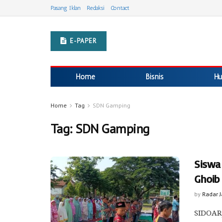
Pasang Iklan
Redaksi
Contact
E-PAPER
Home
Bisnis
Hu
Home
Tag
SDN Gamping
Tag:
SDN Gamping
Siswa
Ghoib
by
Radar 
SIDOARJ