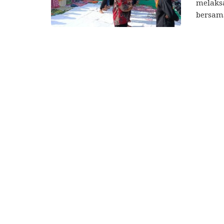
melaksa
bersama