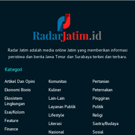
Radar Jatim adalah media online Jatim yang memberikan informasi
peristiwa dan berita Jawa Timur dan Surabaya terkini dan terbaru.
Kategori
Artikel Dan Opini
Komunitas
Pertanian
Ekonomi Bisnis
Kuliner
Peternakan
Ekosistem
Lain-Lain
Pinggiran
Lingkungan
Layanan Publik
Politik
Esai/Kolom
Lifestyle
Religi
Feature
Literasi
Sastra/Budaya
Finance
Nasional
Sosial