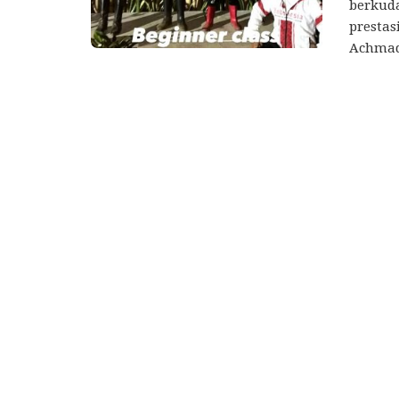
berkud
presta
Achmad 