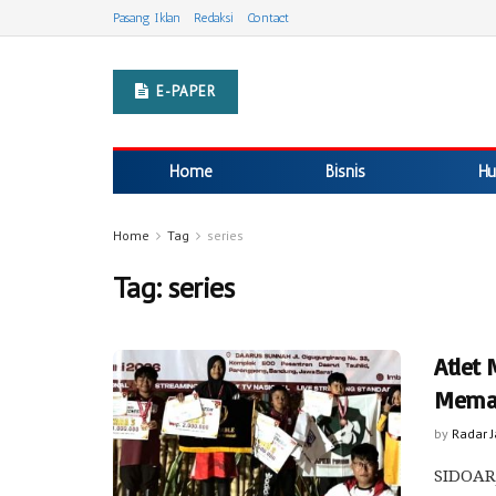
Pasang Iklan
Redaksi
Contact
E-PAPER
Home
Bisnis
Hu
Home
Tag
series
Tag:
series
Atlet
Meman
by
Radar 
SIDOARJ