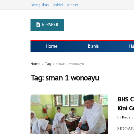
Pasang Iklan
Redaksi
Contact
E-PAPER
Home
Bisnis
Hu
Home
Tag
sman 1 wonoayu
Tag:
sman 1 wonoayu
BHS C
Kini 
by
Radar 
‎SIDOA