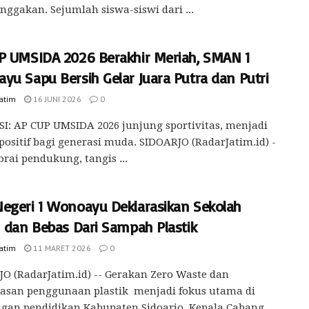
gakan. Sejumlah siswa-siswi dari ...
P UMSIDA 2026 Berakhir Meriah, SMAN 1
yu Sapu Bersih Gelar Juara Putra dan Putri
Jatim
16 JUNI 2026
0
I: AP CUP UMSIDA 2026 junjung sportivitas, menjadi
ositif bagi generasi muda. SIDOARJO (RadarJatim.id) -
orai pendukung, tangis ...
egeri 1 Wonoayu Deklarasikan Sekolah
h dan Bebas Dari Sampah Plastik
Jatim
11 MARET 2026
0
O (RadarJatim.id) -- Gerakan Zero Waste dan
asan penggunaan plastik menjadi fokus utama di
gan pendidikan Kabupaten Sidoarjo. Kepala Cabang ...