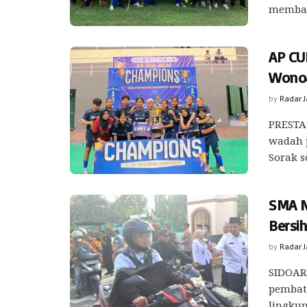
membang
AP CU
Wonoa
by
Radar 
PRESTAS
wadah p
Sorak s
SMA N
Bersi
by
Radar 
SIDOARJ
pembat
lingkun