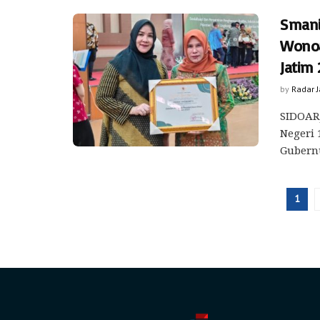
Smani
Wonoa
Jatim
by
Radar 
SIDOARJ
Negeri
Gubernu
1