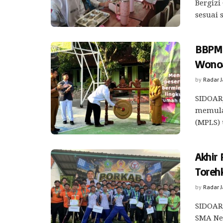
Bergizi
sesuai 
BBPMP
Wonoa
by
Radar 
SIDOARJ
memula
(MPLS) 
Akhir
Toreh
by
Radar 
SIDOARJ
SMA Ne