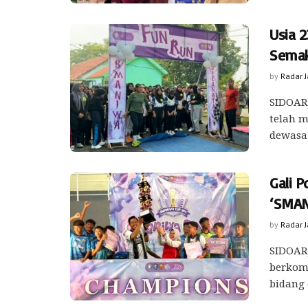
Usia 
Semak
by
Radar 
SIDOARJ
telah 
dewasa,
Gali 
‘SMAN
by
Radar 
SIDOARJ
berkom
bidang 