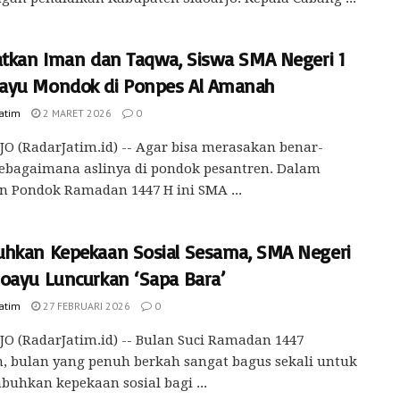
atkan Iman dan Taqwa, Siswa SMA Negeri 1
yu Mondok di Ponpes Al Amanah
Jatim
2 MARET 2026
0
O (RadarJatim.id) -- Agar bisa merasakan benar-
ebagaimana aslinya di pondok pesantren. Dalam
n Pondok Ramadan 1447 H ini SMA ...
hkan Kepekaan Sosial Sesama, SMA Negeri
oayu Luncurkan ‘Sapa Bara’
Jatim
27 FEBRUARI 2026
0
O (RadarJatim.id) -- Bulan Suci Ramadan 1447
h, bulan yang penuh berkah sangat bagus sekali untuk
hkan kepekaan sosial bagi ...