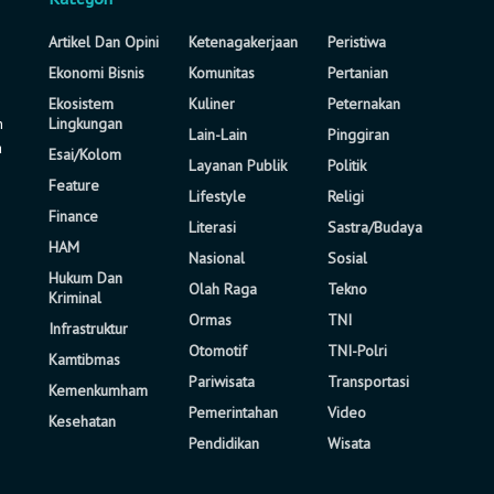
Artikel Dan Opini
Ketenagakerjaan
Peristiwa
Ekonomi Bisnis
Komunitas
Pertanian
Ekosistem
Kuliner
Peternakan
n
Lingkungan
Lain-Lain
Pinggiran
a
Esai/Kolom
Layanan Publik
Politik
Feature
Lifestyle
Religi
Finance
Literasi
Sastra/Budaya
HAM
Nasional
Sosial
Hukum Dan
Olah Raga
Tekno
Kriminal
Ormas
TNI
Infrastruktur
Otomotif
TNI-Polri
Kamtibmas
Pariwisata
Transportasi
Kemenkumham
Pemerintahan
Video
Kesehatan
Pendidikan
Wisata