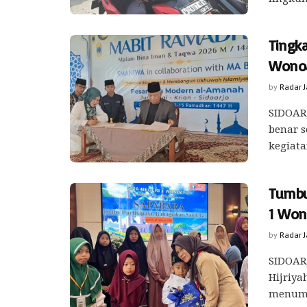
Tingk
Wonoa
by
Radar 
SIDOARJ
benar s
kegiata
Tumbu
1 Won
by
Radar 
SIDOARJ
Hijriya
menumbu