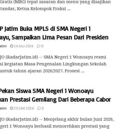
 Gratis (MBG) tepat sasaran dan menu yang disajikan
standar, Ketua Kelompok Fraksi ...
 Jatim Buka MPLS di SMA Negeri 1
yu, Sampaikan Lima Pesan Dari Presiden
Jatim
14 JULI 2026
0
O (RadarJatim.id) -- SMA Negeri 1 Wonoayu resmi
i kegiatan Masa Pengenalan Lingkungan Sekolah
untuk tahun ajaran 2026/2027. Prosesi ...
 Pekan Siswa SMA Negeri 1 Wonoayu
kan Prestasi Gemilang Dari Beberapa Cabor
Jatim
29 JUNI 2026
0
O (RadarJatim.id) -- Menjelang akhir bulan Juni 2026,
geri 1 Wonoayu berhasil menorehkan prestasi yang