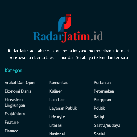
Radar Jatim adalah media online Jatim yang memberikan informasi
peristiwa dan berita Jawa Timur dan Surabaya terkini dan terbaru.
Kategori
Artikel Dan Opini
Komunitas
Pertanian
Ekonomi Bisnis
Kuliner
Peternakan
Ekosistem
Lain-Lain
Pinggiran
Lingkungan
Layanan Publik
Politik
Esai/Kolom
Lifestyle
Religi
Feature
Literasi
Sastra/Budaya
Finance
Nasional
Sosial